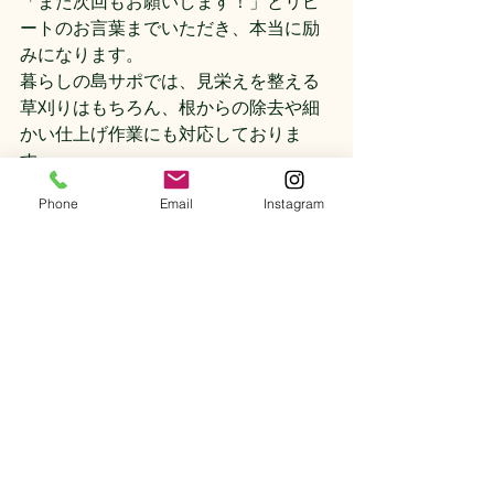
「また次回もお願いします！」とリピ
ートのお言葉までいただき、本当に励
みになります。
暮らしの島サポでは、見栄えを整える
草刈りはもちろん、根からの除去や細
かい仕上げ作業にも対応しておりま
す。
Phone
Email
Instagram
ホテル・店舗・個人宅など、場所を問
わず対応できますので、気になる雑
草・植栽管理はお気軽にご相談くださ
い！
すべて表示
最新記事