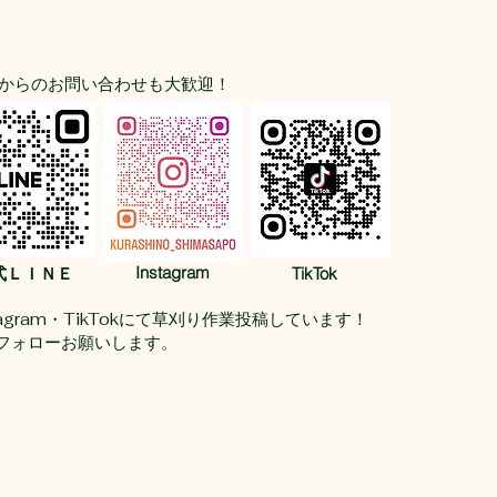
改良から美しいお庭づくり🪴
Sからのお問い合わせも大歓迎！
Instagram
式ＬＩＮＥ
TikTok
stagram・TikTokにて草刈り作業投稿しています！
フォローお願いします。