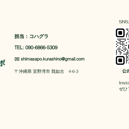
行いました｜伸びすぎた庭木
をスッキリ！
SN
​担当：コハグラ
TEL: 090-6866-5309
✉️
shimasapo.kurashino@gmail.com
公
〒沖縄県 宜野湾市 我如古 4-6-3
In
ぜひ